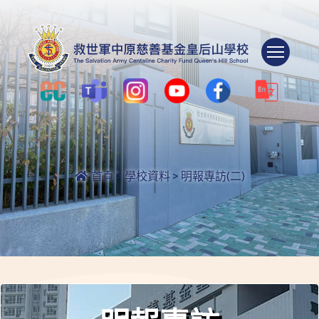
Togg
首頁
>
學校資料
>
明報專訪(二)