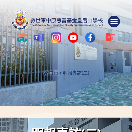
Togg
首頁
>
明報專訪(二)