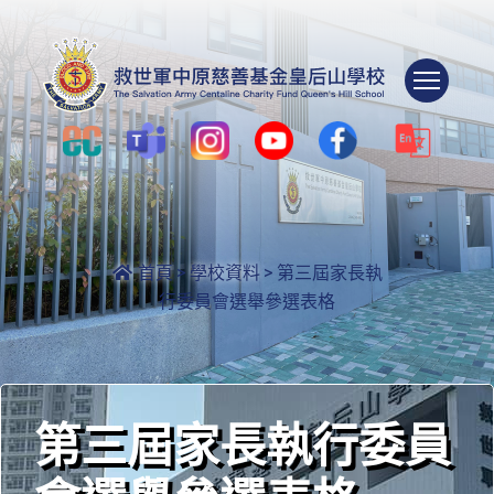
Togg
首頁
>
學校資料
>
第三屆家長執
行委員會選舉參選表格
第三屆家長執行委員