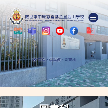
Togg
首頁
>
學與教
>
圖書科