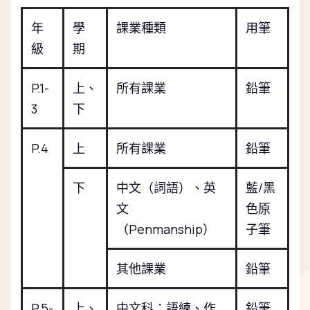
年
學
課業種類
用筆
級
期
P.1-
上、
所有課業
鉛筆
3
下
P.4
上
所有課業
鉛筆
下
中文（詞語）、英
藍/黑
文
色原
（
Penmanship
）
子筆
其他課業
鉛筆
P.5-
上、
中文科：語練、作
鉛筆