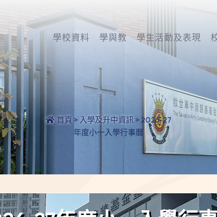
學校資料
學與教
學生活動及表現
首頁
>
入學及升中資訊
>
2026-27
年度小一入學行事曆