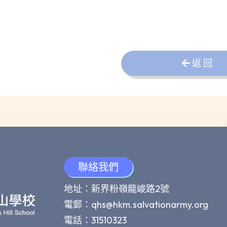
返 回
聯絡我們
地址：新界粉嶺龍峻路2號
電郵：
qhs@hkm.salvationarmy.org
電話：31510323