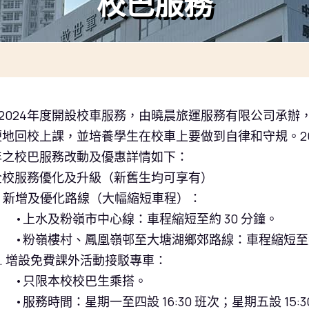
校巴服務
3-2024年度開設校車服務，由曉晨旅運服務有限公司承
便地回校上課，並培養學生在校車上要做到自律和守規。
2
年之校巴服務改動及優惠詳情如下：
全校服務優化及升級（
新舊生
均可享有）
 新增及優化路線（
大幅縮短車程
）：
水及粉嶺市中心線：
車程縮短至約
30
分鐘
。
嶺樓村、鳳凰嶺邨至大塘湖鄉郊路線：
車程縮短至
 增設免費課外活動接駁專車
：
限本校校巴生乘搭。
務時間：星期一至四設
16:30
班次；星期五設
15: