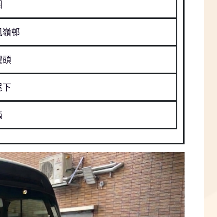
園
凰嶺邨
躍頭
尾下
嶺