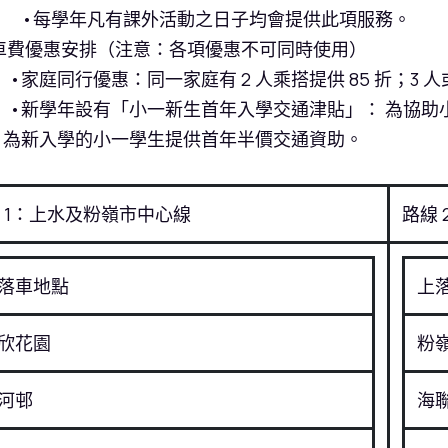
學年凡有課外活動之日子均會提供此項服務。
車費優惠安排（
注意：各項優惠不可同時使用
）
家庭同行優惠
：同一家庭有
2
人乘搭提供
85
折；
3
人
學年設有「小一新生首年入學交通津貼」
： 為協
，為新入學的小一學生提供首年半價交通資助。
1
：上水及粉嶺市中心線
路線
落車地點
上
欣花園
粉
河邨
海