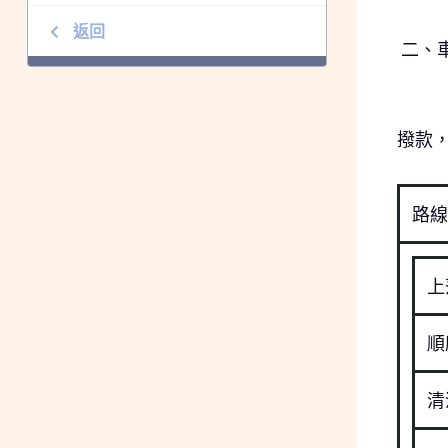
•每
返回
二、
•
•新
撥款
路線
上
順
清