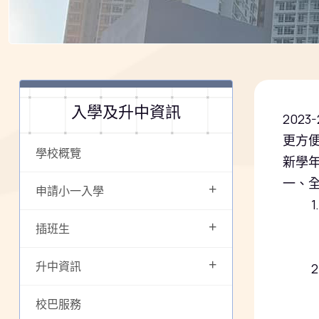
入學及升中資訊
202
更方
學校概覽
新學
一、
+
申請小一入學
1.
+
•上
插班生
•粉
+
升中資訊
2.
•只
校巴服務
•服