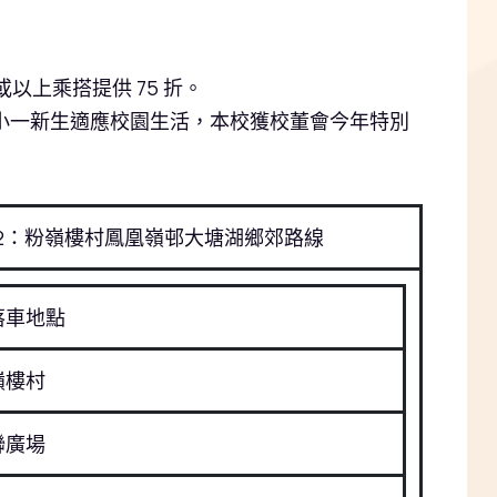
或以上乘搭提供
75
折。
助小一新生適應校園生活，本校獲校董會今年特別
2
：粉嶺樓村鳳凰嶺邨大塘湖鄉郊路線
落車地點
嶺樓村
聯廣場