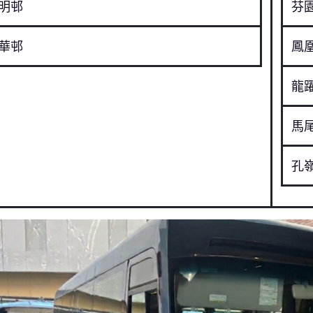
明邨
芬
華邨
鳳
龍
馬
孔