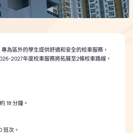
辦，專為區外的學生提供舒適和安全的校車服務，
026-2027
年度校車服務將拓展至
2
條校車路線，
約
18
分鐘
。
30
班次。