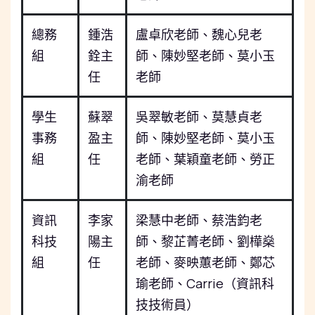
總務
鍾浩
盧卓欣老師、魏心兒老
組
銓主
師、陳妙堅老師、莫小玉
任
老師
學生
蘇翠
吳翠敏老師、莫慧貞老
事務
盈主
師、陳妙堅老師、莫小玉
組
任
老師、葉穎童老師、勞正
渝老師
資訊
李家
梁慧中老師、蔡浩鈞老
科技
陽主
師、黎芷菁老師、劉樺燊
組
任
老師、麥映蕙老師、鄭芯
瑜老師、
Carrie
（資訊科
技技術員）