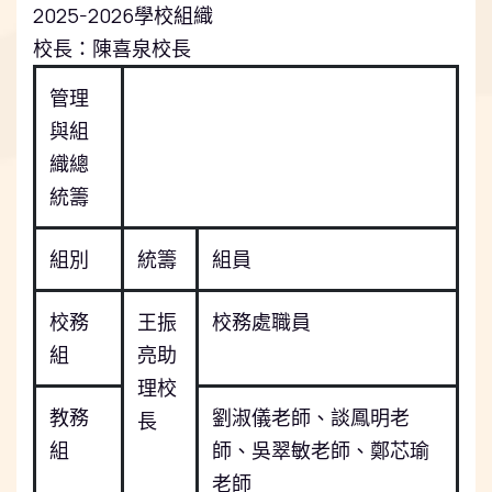
2025-2026學校組織
校長：陳喜泉校長
管理
與組
織總
統籌
組別
統籌
組員
校務
王振
校務處職員
組
亮助
理校
教務
劉淑儀老師、談鳳明老
長
組
師、吳翠敏老師、鄭芯瑜
老師