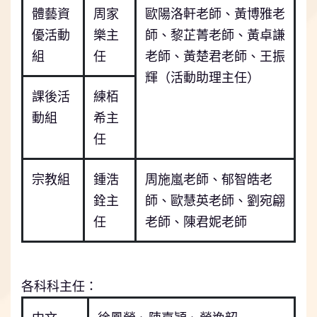
體藝資
周家
歐陽洛軒老師、黃博雅老
優活動
樂主
師、黎芷菁老師、黃卓謙
組
任
老師、黃楚君老師、王振
輝（活動助理主任）
課後活
練栢
動組
希主
任
宗教組
鍾浩
周施嵐老師、郁智皓老
銓主
師、歐慧英老師、劉宛翩
任
老師、陳君妮老師
各科科主任：