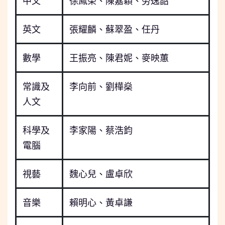
中文
徐鳳榮、陳嘉穎、勞逸韶
英文
張耀麟、蘇翠盈、任丹
數學
王振亮、陳君妮、麥映蕙
常識及
李向前、劉樺燊
人文
科學及
李家陽、蔡浩鈞
電腦
視藝
魏心兒、盧卓欣
音樂
賴明心、黃卓謙