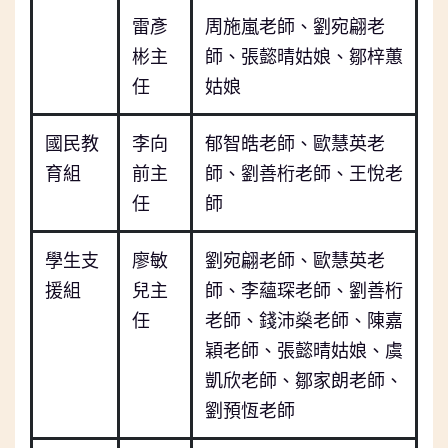
雷彥
周施嵐老師、劉宛翩老
彬主
師、張懿晴姑娘、鄒梓蕙
任
姑娘
國民教
李向
郁智皓老師、歐慧英老
育組
前主
師、劉善桁老師、王悅老
任
師
學生支
廖敏
劉宛翩老師、歐慧英老
援組
兒主
師、李蘊琛老師、劉善桁
任
老師、錢沛燊老師、陳嘉
穎老師、張懿晴姑娘、虞
凱欣老師、鄒家朗老師、
劉預恆老師