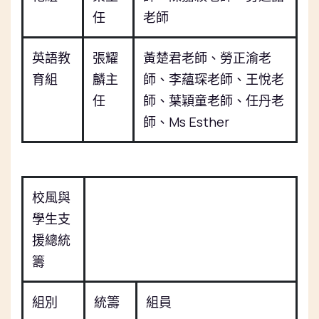
任
老師
英語教
張耀
黃楚君老師、勞正渝老
育組
麟主
師、李蘊琛老師、王悅老
任
師、葉穎童老師、任丹老
師、
Ms Esther
校風與
學生支
援總統
籌
組別
統籌
組員