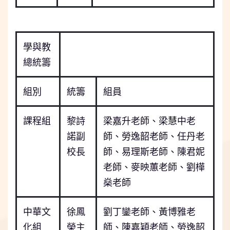
學與教
總統籌
組別
統籌
組員
課程組
黎詩
梁嘉升老師、梁慧中老
諾副
師、勞逸韶老師、任丹老
校長
師、易理斯老師、陳君妮
老師、麥映蕙老師、劉樺
燊老師
中華文
徐鳳
劉丁鑾老師、黃博雅老
化組
榮主
師、陳嘉穎老師、勞逸韶