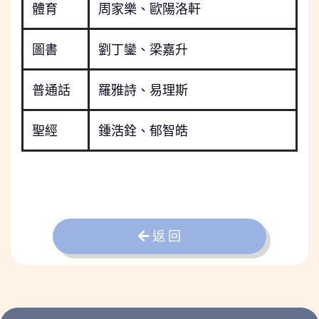
體育
周家樂、歐陽洛軒
圖書
劉丁鑾、梁嘉升
普通話
羅雅詩、易理斯
聖經
鍾浩銓、郁智皓
返 回