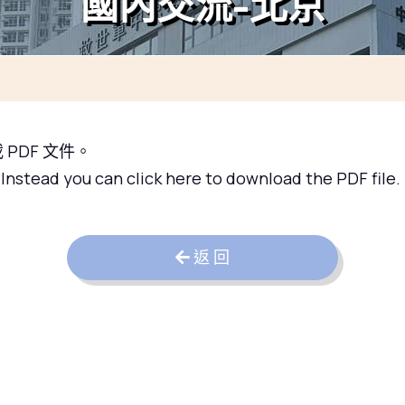
國內交流-北京
PDF 文件。
 Instead you can
click here to download the PDF file.
返 回