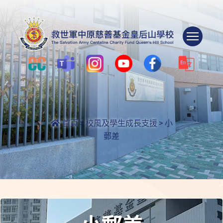
Togg
首頁
>
校風及學生成長支援
>
小
郵差