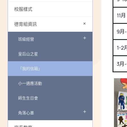
校服樣式
11
月
+
德育組資訊
9
月
+
班級經營
1-2
皇后山之星
3
月
-
「我的信箱」
小一適應活動
師生生日會
+
角落心墨