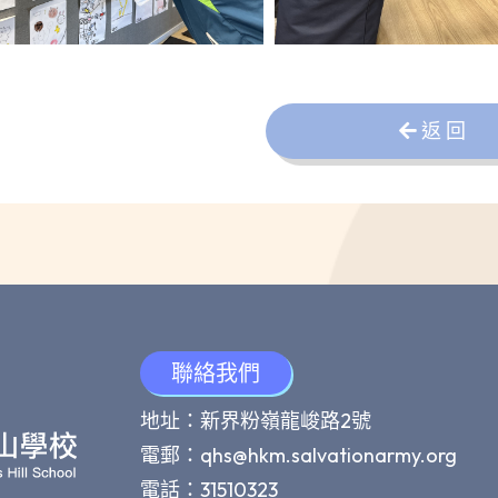
返 回
聯絡我們
地址：新界粉嶺龍峻路2號
電郵：
qhs@hkm.salvationarmy.org
電話：31510323