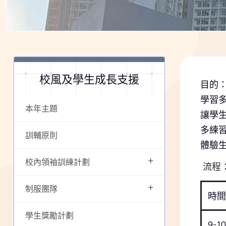
校風及學生成長支援
目的
學習
本年主題
讓學
多練
訓輔原則
體驗
+
校內領袖訓練計劃
流程
+
制服團隊
時間
學生獎勵計劃
9-10