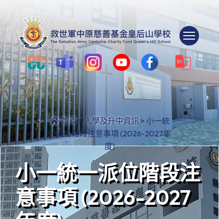
Togg
首頁
>
入學及升中資訊
>
小一統
一派位階段注意事項 (2026-2027年
度)
小一統一派位階段注
意事項 (2026-2027