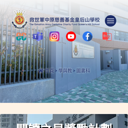
Togg
首頁
>
學與教
>
圖書科