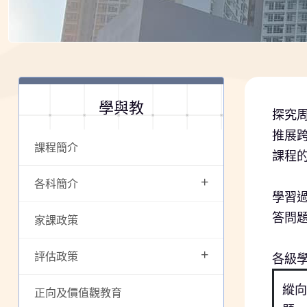
學與教
探究周
推展
課程簡介
課程
+
各科簡介
學習
答問
家課政策
+
評估政策
各級
縱向
正向及價值觀教育