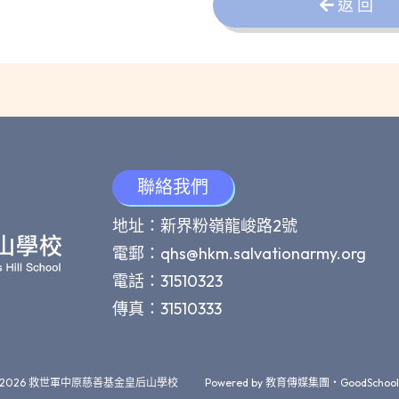
返 回
聯絡我們
地址：新界粉嶺龍峻路2號
電郵：
qhs@hkm.salvationarmy.org
電話：31510323
傳真：31510333
 2026
救世軍中原慈善基金皇后山學校
Powered by
教育傳媒集團
‧
GoodSchool