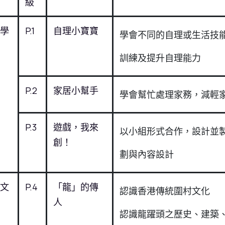
級
學
P.1
自理小寶寶
學會不同的自理或生活技
訓練及提升自理能力
P.2
家居小幫手
學會幫忙處理家務，減輕
P.3
遊戲，我來
以小組形式合作，設計並
創！
劃與內容設計
文
P.4
「龍」的傳
認識香港傳統圍村文化
人
認識龍躍頭之歷史、建築