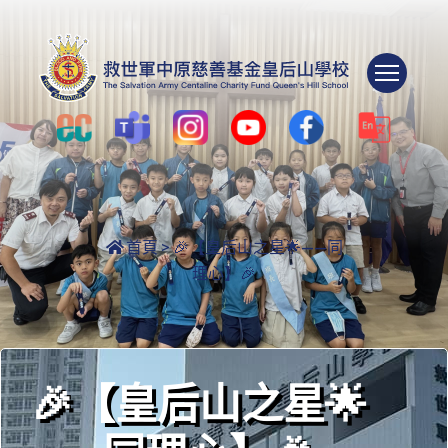
Togg
首頁
>
🎉【皇后山之星🌟——同
理心】🎉
🎉【皇后山之星🌟