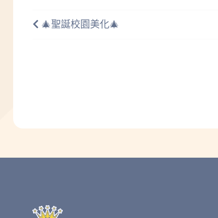
🎄聖誕校園美化🎄