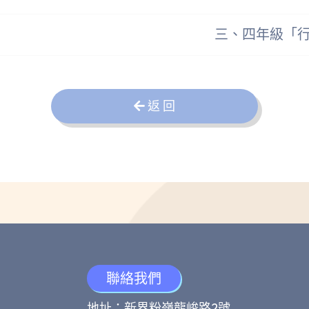
三、四年級「
返 回
聯絡我們
地址：新界粉嶺龍峻路2號