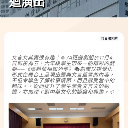
迴演出
共 8 張相片
文言文其實很有趣！
☺️
7A班戲劇組於11月4
日到校為五、六年級學生帶來一齣精彩的戲
劇──
《廉頗藺相如列傳》
🎭
劇團以視覺化
形式在舞台上呈現出經典文言篇章的內容，
不但令學生了解故事情節，而且感受當中的
趣味。，從而提升了學生學習文言文的動
機，亦加深了對中華文化的認識和興趣。
🌱