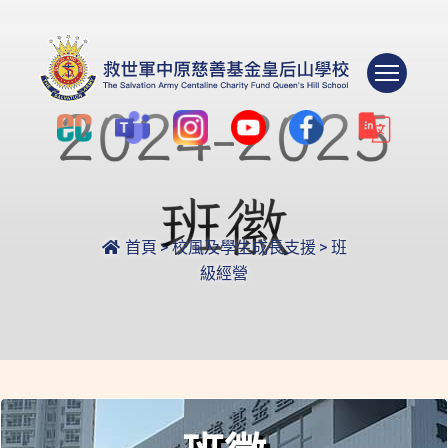
Togg
首頁
>
校風及學生成長支援
>
班
級經營